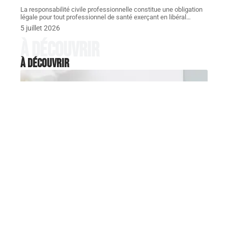
La responsabilité civile professionnelle constitue une obligation
légale pour tout professionnel de santé exerçant en libéral
…
5 juillet 2026
À découvrir
À découvrir
FAMILLE
Après un décès, comment
rédiger et envoyer sa carte de
remerciement ?
Quand le deuil s'installe, la pile de messages de
soutien reçus peut
…