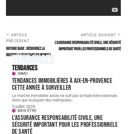
ARTICLE
ARTICLE SUIVANT
PRÉCÉDENT
L’assurance responsabilité civile, une sécurité
Voiture rare : Découvrez la
important pour les professionnels de santé
voiture la plus rare du monde !
Tendances
Tendances
IMMO
Tendances immobilières à Aix-en-Provence
cette année à surveiller
Le marché immobilier aixois ne suit pas la trajectoire nationale.
Alors que la plupart des métropoles
…
5 juillet 2026
BIEN-ÊTRE
L’assurance responsabilité civile, une
sécurité important pour les professionnels
de santé