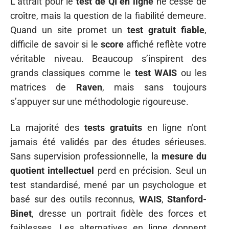
L’attrait pour le
test de QI en ligne
ne cesse de
croître, mais la question de la fiabilité demeure.
Quand un site promet un
test gratuit fiable
,
difficile de savoir si le
score
affiché reflète votre
véritable niveau. Beaucoup s’inspirent des
grands classiques comme le
test WAIS
ou les
matrices de
Raven
, mais sans toujours
s’appuyer sur une méthodologie rigoureuse.
La majorité des
tests gratuits
en ligne n’ont
jamais été validés par des études sérieuses.
Sans supervision professionnelle, la
mesure du
quotient intellectuel
perd en précision. Seul un
test standardisé, mené par un psychologue et
basé sur des outils reconnus,
WAIS
,
Stanford-
Binet
, dresse un portrait fidèle des forces et
faiblesses. Les alternatives en ligne donnent