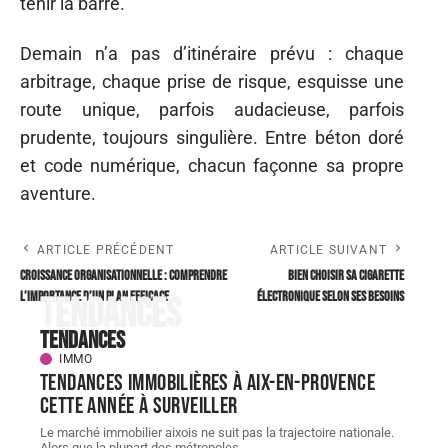
tenir la barre.
Demain n’a pas d’itinéraire prévu : chaque
arbitrage, chaque prise de risque, esquisse une
route unique, parfois audacieuse, parfois
prudente, toujours singulière. Entre béton doré
et code numérique, chacun façonne sa propre
aventure.
ARTICLE PRÉCÉDENT
ARTICLE SUIVANT
Croissance organisationnelle : comprendre
Bien choisir sa cigarette
l’importance d’un plan efficace
électronique selon ses besoins
Tendances
Tendances
IMMO
Tendances immobilières à Aix-en-Provence
cette année à surveiller
Le marché immobilier aixois ne suit pas la trajectoire nationale.
Alors que la plupart des métropoles
…