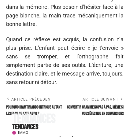
dans la mémoire. Plus besoin d’hésiter face à la
page blanche, la main trace mécaniquement la
bonne lettre.
Quand ce réflexe est acquis, la confusion n’a
plus prise. L’enfant peut écrire « je t’envoie »
sans se tromper, et l’orthographe fait
simplement partie de ses outils. L’écriture, une
destination claire, et le message arrive, toujours,
sans retour ni détour.
ARTICLE PRÉCÉDENT
ARTICLE SUIVANT
Pourquoi Ramtin Abdo intrigue autant
Convertir Gramme kg pas à pas, même si
les fans de Kate Abdo ?
vous êtes nul en conversions
Tendances
Tendances
IMMO