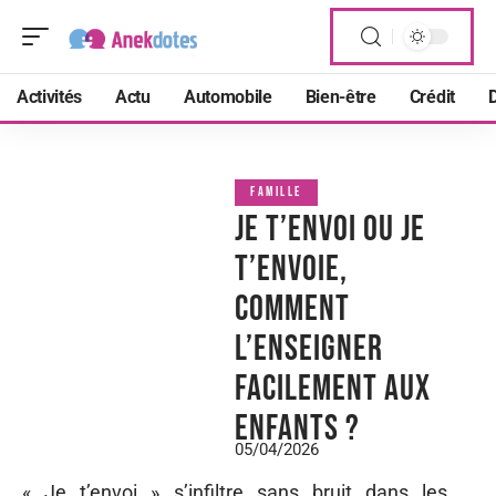
Activités
Actu
Automobile
Bien-être
Crédit
D
FAMILLE
Je t’envoi ou Je
t’envoie,
comment
l’enseigner
facilement aux
enfants ?
05/04/2026
« Je t’envoi » s’infiltre sans bruit dans les