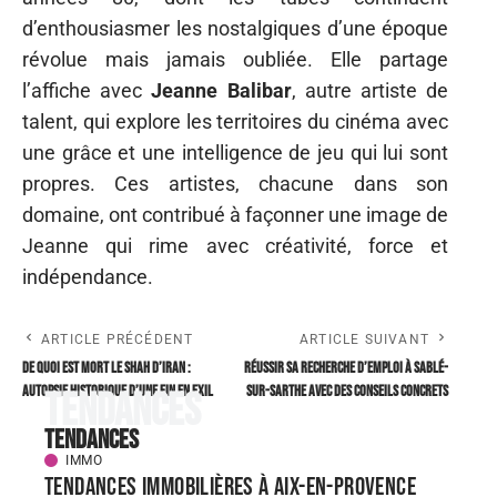
d’enthousiasmer les nostalgiques d’une époque
révolue mais jamais oubliée. Elle partage
l’affiche avec
Jeanne Balibar
, autre artiste de
talent, qui explore les territoires du cinéma avec
une grâce et une intelligence de jeu qui lui sont
propres. Ces artistes, chacune dans son
domaine, ont contribué à façonner une image de
Jeanne qui rime avec créativité, force et
indépendance.
ARTICLE PRÉCÉDENT
ARTICLE SUIVANT
De quoi est mort le Shah d’Iran :
Réussir sa recherche d’emploi à Sablé-
autopsie historique d’une fin en exil
sur-Sarthe avec des conseils concrets
Tendances
Tendances
IMMO
Tendances immobilières à Aix-en-Provence