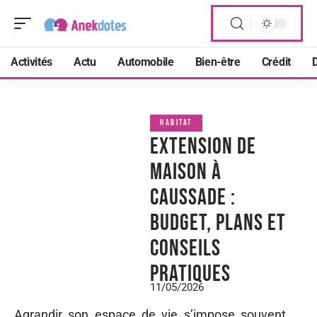
Activités
Actu
Automobile
Bien-être
Crédit
D
HABITAT
Extension de
maison à
Caussade :
budget, plans et
conseils
pratiques
11/05/2026
Agrandir son espace de vie s’impose souvent