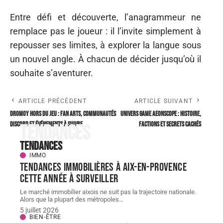
Entre défi et découverte, l’anagrammeur ne
remplace pas le joueur : il l’invite simplement à
repousser ses limites, à explorer la langue sous
un nouvel angle. À chacun de décider jusqu’où il
souhaite s’aventurer.
ARTICLE PRÉCÉDENT
ARTICLE SUIVANT
Dromoy hors du jeu : fan arts, communautés
Univers Game Aeonscope : histoire,
Discord et événements à suivre
factions et secrets cachés
Tendances
Tendances
IMMO
Tendances immobilières à Aix-en-Provence
cette année à surveiller
Le marché immobilier aixois ne suit pas la trajectoire nationale.
Alors que la plupart des métropoles
…
5 juillet 2026
BIEN-ÊTRE