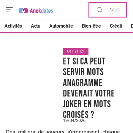
Activités
Actu
Automobile
Bien-être
Crédit
D
ACTIVITÉS
Et si ca peut
servir mots
anagramme
devenait votre
joker en mots
croisés ?
19/04/2026
Des milliers de joueurs s’empressent chaque