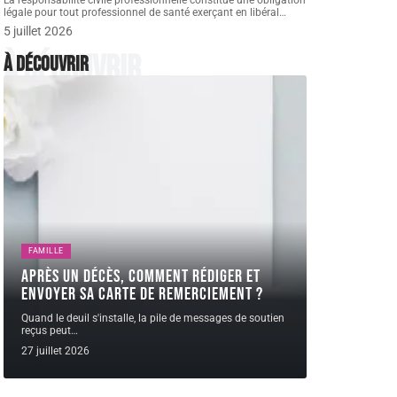
La responsabilité civile professionnelle constitue une obligation
légale pour tout professionnel de santé exerçant en libéral
…
5 juillet 2026
À découvrir
À découvrir
FAMILLE
Après un décès, comment rédiger et
envoyer sa carte de remerciement ?
Quand le deuil s'installe, la pile de messages de soutien
reçus peut
…
27 juillet 2026