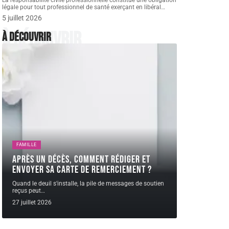
La responsabilité civile professionnelle constitue une obligation
légale pour tout professionnel de santé exerçant en libéral
…
5 juillet 2026
À découvrir
À découvrir
FAMILLE
Après un décès, comment rédiger et
envoyer sa carte de remerciement ?
Quand le deuil s'installe, la pile de messages de soutien
reçus peut
…
27 juillet 2026