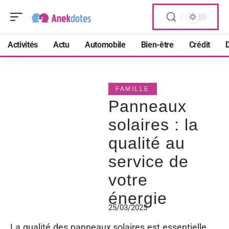
Activités
Actu
Automobile
Bien-être
Crédit
D
FAMILLE
Panneaux
solaires : la
qualité au
service de
votre
énergie
25/03/2025
La qualité des panneaux solaires est essentielle