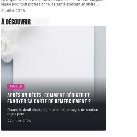
La responsabilité civile professionnelle constitue une obligation
légale pour tout professionnel de santé exerçant en libéral
…
5 juillet 2026
À découvrir
À découvrir
FAMILLE
Après un décès, comment rédiger et
envoyer sa carte de remerciement ?
Quand le deuil s'installe, la pile de messages de soutien
reçus peut
…
27 juillet 2026