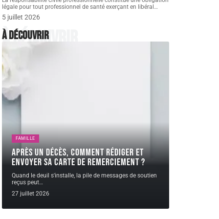
La responsabilité civile professionnelle constitue une obligation
légale pour tout professionnel de santé exerçant en libéral
…
5 juillet 2026
À découvrir
À découvrir
FAMILLE
Après un décès, comment rédiger et
envoyer sa carte de remerciement ?
Quand le deuil s'installe, la pile de messages de soutien
reçus peut
…
27 juillet 2026