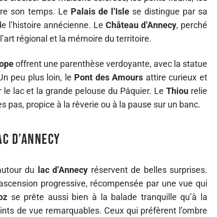
ndre son temps. Le
Palais de l’Isle
se distingue par sa
de l’histoire annécienne. Le
Château d’Annecy
, perché
art régional et la mémoire du territoire.
rope
offrent une parenthèse verdoyante, avec la statue
Un peu plus loin, le
Pont des Amours
attire curieux et
le lac et la grande pelouse du Pâquier. Le
Thiou
relie
es pas, propice à la rêverie ou à la pause sur un banc.
ac d’Annecy
 autour du
lac d’Annecy
réservent de belles surprises.
e ascension progressive, récompensée par une vue qui
oz
se prête aussi bien à la balade tranquille qu’à la
ints de vue remarquables. Ceux qui préfèrent l’ombre