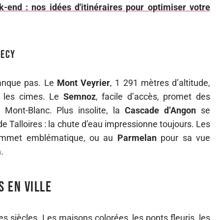
-end : nos idées d'itinéraires pour optimiser votre
necy
 manque pas. Le
Mont Veyrier
, 1 291 mètres d’altitude,
t les cimes. Le
Semnoz
, facile d’accès, promet des
u Mont-Blanc. Plus insolite, la
Cascade d’Angon
se
 de Talloires : la chute d’eau impressionne toujours. Les
ommet emblématique, ou au
Parmelan
pour sa vue
.
 en ville
 les siècles. Les maisons colorées, les ponts fleuris, les