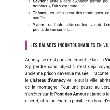
Sevrier
: juste à côté d’Annecy, parfait po
nombreux, l’air y est tranquille.
Thônes
: en plein cœur des montagnes, ce b
souffle.
Yvoire
: de l’autre côté, sur les rives du Lé
points de vue sur le lac.
Les balades incontournables en vil
Annecy, ce n’est pas seulement le lac : la
Vi
S’y perdre sans objectif, c’est déjà voya
ancienne prison devenue musée, il raconte l
le
Château d’Annecy
veille sur la ville, abri
de la montagne. Pour une pause au vert, i
s’arrêter sur le
Pont des Amours
: jamais la
discret, offre un chemin paisible en bord d’ea