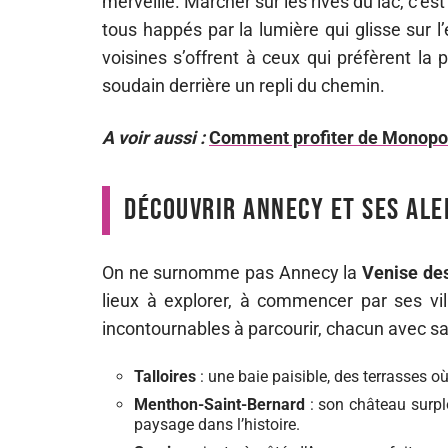
merveille. Marcher sur les rives du lac, c’es
tous happés par la lumière qui glisse sur 
voisines s’offrent à ceux qui préfèrent la 
soudain derrière un repli du chemin.
A voir aussi :
Comment profiter de Monopoly
Découvrir Annecy et ses al
On ne surnomme pas Annecy la
Venise de
lieux à explorer, à commencer par ses vill
incontournables à parcourir, chacun avec s
Talloires
: une baie paisible, des terrasses où
Menthon-Saint-Bernard
: son château surplo
paysage dans l’histoire.