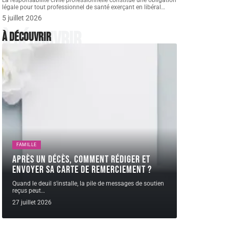
La responsabilité civile professionnelle constitue une obligation
légale pour tout professionnel de santé exerçant en libéral
…
5 juillet 2026
À découvrir
À découvrir
FAMILLE
Après un décès, comment rédiger et
envoyer sa carte de remerciement ?
Quand le deuil s'installe, la pile de messages de soutien
reçus peut
…
27 juillet 2026