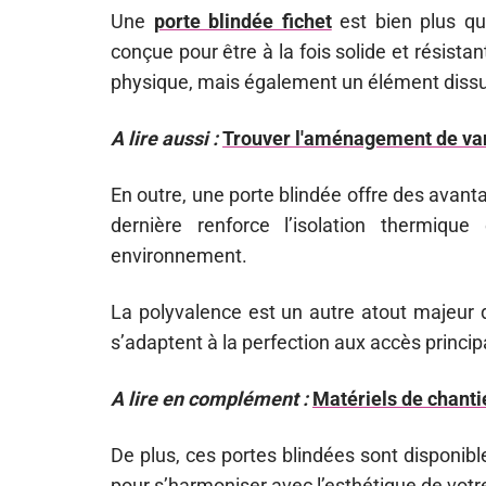
Une
porte blindée fichet
est bien plus qu’
conçue pour être à la fois solide et résist
physique, mais également un élément dissua
A lire aussi :
Trouver l'aménagement de van 
En outre, une porte blindée offre des avan
dernière renforce l’isolation thermiqu
environnement.
La polyvalence est un autre atout majeur de
s’adaptent à la perfection aux accès princi
A lire en complément :
Matériels de chantie
De plus, ces portes blindées sont disponib
pour s’harmoniser avec l’esthétique de votre