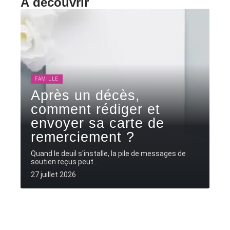
À découvrir
FAMILLE
Après un décès,
comment rédiger et
envoyer sa carte de
remerciement ?
Quand le deuil s'installe, la pile de messages de
soutien reçus peut
…
27 juillet 2026