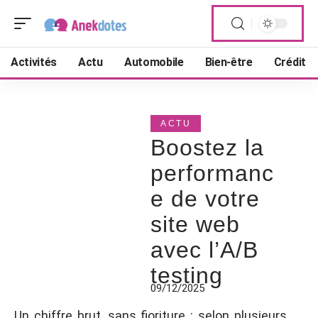
Activités
Actu
Automobile
Bien-être
Crédit
ACTU
Boostez la
performanc
e de votre
site web
avec l’A/B
testing
09/12/2025
Un chiffre brut, sans fioriture : selon plusieurs